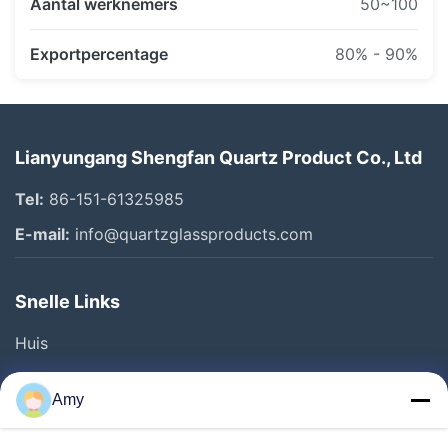
Aantal werknemers
50~100
Exportpercentage
80% - 90%
Lianyungang Shengfan Quartz Product Co., Ltd
Tel:
86-151-61325985
E-mail:
info@quartzglassproducts.com
Snelle Links
Huis
Producten
Amy
Video's