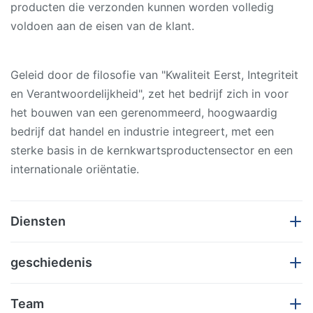
producten die verzonden kunnen worden volledig
voldoen aan de eisen van de klant.
Geleid door de filosofie van "Kwaliteit Eerst, Integriteit
en Verantwoordelijkheid", zet het bedrijf zich in voor
het bouwen van een gerenommeerd, hoogwaardig
bedrijf dat handel en industrie integreert, met een
sterke basis in de kernkwartsproductensector en een
internationale oriëntatie.
Diensten
Met de filosofie van Technologierichtlijn, Kwaliteit
geschiedenis
eerst, Integriteit en Verantwoordelijkheid, Duurzame
Verrichting, wijdt het bedrijf om een internationale
De Fabriek van het het Kwartsproduct van
Team
onderneming met standaard en duurzaam
Lianyungangshengfan is een professionele vervaardiging