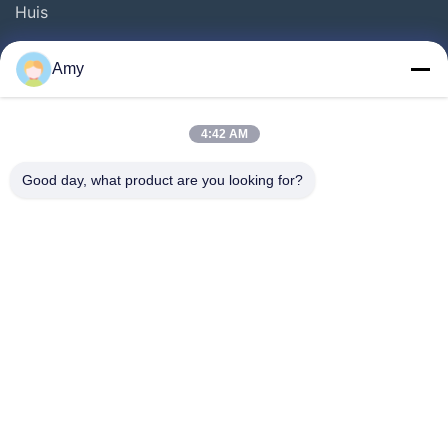
Huis
Producten
Amy
Video's
Over Ons
4:42 AM
Fabriekstocht
Good day, what product are you looking for?
Kwaliteitscontrole
Vraag Een Offerte
Nieuws
Gevallen
Follow Us