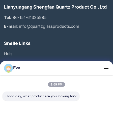
Lianyungang Shengfan Quartz Product Co., Ltd
Tel:
86-151-61325985
E-mail:
info@quartzglassproducts.com
Snelle Links
Huis
Producten
Eva
Video's
Over Ons
1:09 PM
Fabriekstocht
Good day, what product are you looking for?
Kwaliteitscontrole
Vraag Een Offerte