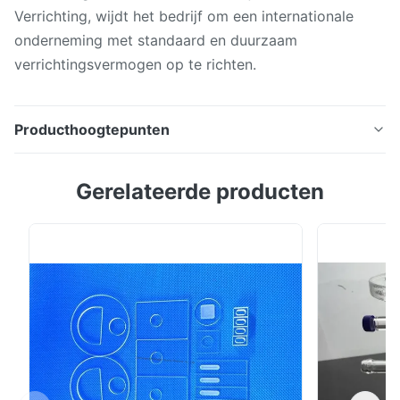
Verrichting, wijdt het bedrijf om een internationale
onderneming met standaard en duurzaam
verrichtingsvermogen op te richten.
Producthoogtepunten
Transparante Kwartsglazen buis met de
Gerelateerde producten
kurkverbinding van het kwartsmalen Materiële
Eigenschappen: 1. Hoge zuiverheid 2. Hoge duribility
3. Weerstand op hoge temperatuur (het werk
temperatuur 1100℃) 4. Opgepoetste vlam 5. Zure en
alkaliweerstand Verdere verwerking: Vlam het
oppoetsen/optisch het ...