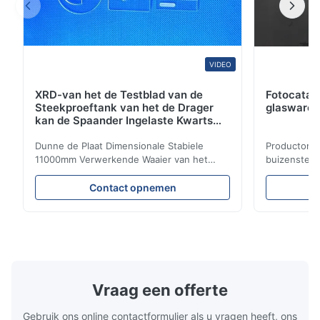
VIDEO
XRD-van het de Testblad van de
Fotocataly
Steekproeftank van het de Drager
glasware k
kan de Spaander Ingelaste Kwarts
van het het Glasblad de
Steekproeftank worden aangepast
Dunne de Plaat Dimensionale Stabiele
Productomsc
11000mm Verwerkende Waaier van het
buizenstels
Kwartsglas Productomschrijving: De
2.Operating
gesmolten duidelijke het glasplaat wordt
1250℃3.Exce
Contact opnemen
van het kiezelzuurkwarts gemaakt van het
prestaties.
zand van het hoge zuiverheidskwarts met
oppervlakte
uitstekende thermische schokstabiliteit en
milieubesch
hoge overbrenging. Het wordt ...
kan worden 
zuurrijke ...
Vraag een offerte
Gebruik ons online contactformulier als u vragen heeft, ons