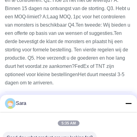
en te controleren. Q2. Hoe zit het met de levertijd? A:
Binnen 15 dagen na ontvangst van de storting. Q3. Hebt u
een MOQ-limiet? A:Laag MOQ, 1pc voor het controleren
van monsters is beschikbaar Q4.Ten tweede: Wij bieden u
een offerte op basis van uw wensen of suggesties.Ten
derde bevestigt de klant de monsters en plaatst hij een
storting voor formele bestelling. Ten vierde regelen wij de
productie. Q5. Hoe verzendt u de goederen en hoe lang
duurt het voordat ze aankomen?FedEx of TNT zijn
optioneel voor kleine bestellingenHet duurt meestal 3-5
dagen om te arriveren.
Producthoogtepunten
Sara
Hoog doorlaatbaar kwartsglasplaat Hoog
Gerelateerde producten
doorlaatbaar bescherm doorzichtig voor UV-licht
5:35 AM
Productbeschrijving Kenmerken van Shengfan
kwartsplaten *merk Shengfanquartz *SIO2 99.99%