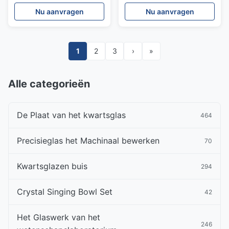
aluminiumoxide met een
hoge precisie hoge
Nu aanvragen
Nu aanvragen
diameterbereik van 1 mm
hardheid
tot 120 mm en een lengte
tot 2000 mm
1
2
3
›
»
Alle categorieën
De Plaat van het kwartsglas
464
Precisieglas het Machinaal bewerken
70
Kwartsglazen buis
294
Crystal Singing Bowl Set
42
Het Glaswerk van het
246