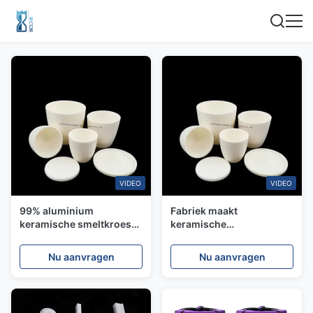
VIDEO
VIDEO
99% aluminium
Fabriek maakt
keramische smeltkroes
keramische
met hoge dichtheid en
smeltkroesjes voor
maximale
laboratoria die 99%
Nu aanvragen
Nu aanvragen
werktemperatuur 1600C
bestand zijn tegen hoge
temperaturen