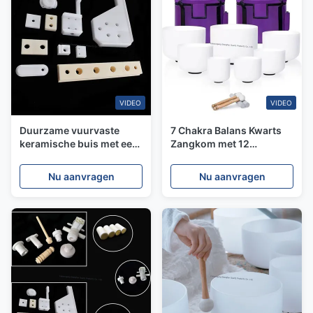
VIDEO
VIDEO
Duurzame vuurvaste
7 Chakra Balans Kwarts
keramische buis met een
Zangkom met 12
maximale
Muzikale Noten en Hoge
werktemperatuur van
Temperatuurbestendigheid
Nu aanvragen
Nu aanvragen
1800 ℃ en een
voor Meditatie
diameterbereik van 1 mm
tot 120 mm