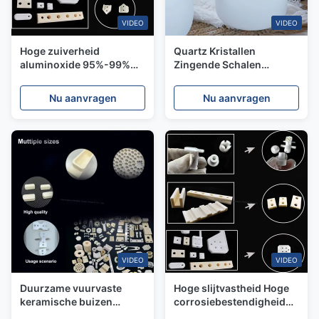
VIDEO
VIDEO
Hoge zuiverheid
Quartz Kristallen
aluminoxide 95%-99%
Zingende Schalen
vuurvaste keramiek met
Producten Voor Meditatie
maximale
Geluidsgenezing Quartz
Nu aanvragen
Nu aanvragen
werktemperatuur 1800°C
Kristal 432HZ Set
en milieuvriendelijke
eigenschappen
VIDEO
VIDEO
Duurzame vuurvaste
Hoge slijtvastheid Hoge
keramische buizen
corrosiebestendigheid
gemaakt van hoogzuiver
vuurvaste keramiek voor