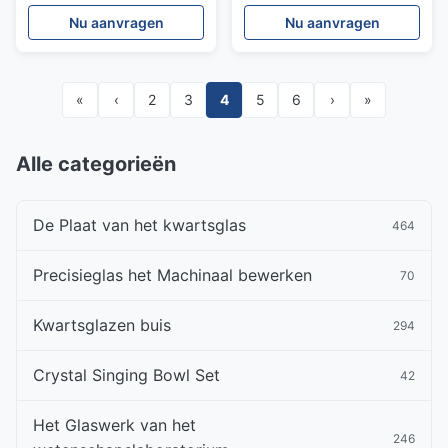
Grondverbindingen en
KwartsReageerbuis
Nu aanvragen
Nu aanvragen
Zijbuis
«
‹
2
3
4
5
6
›
»
Alle categorieën
De Plaat van het kwartsglas
464
Precisieglas het Machinaal bewerken
70
Kwartsglazen buis
294
Crystal Singing Bowl Set
42
Het Glaswerk van het
246