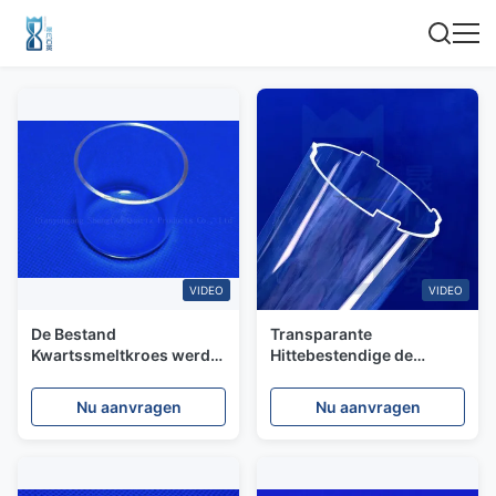
VIDEO
VIDEO
De Bestand
Transparante
Kwartssmeltkroes werd
Hittebestendige de
op hoge temperatuur
Glazen buis Grote
gebruikt in de
Diameter Morse 6,5 van
Nu aanvragen
Nu aanvragen
Experimentele Studie
het Kiezelzuurkwarts