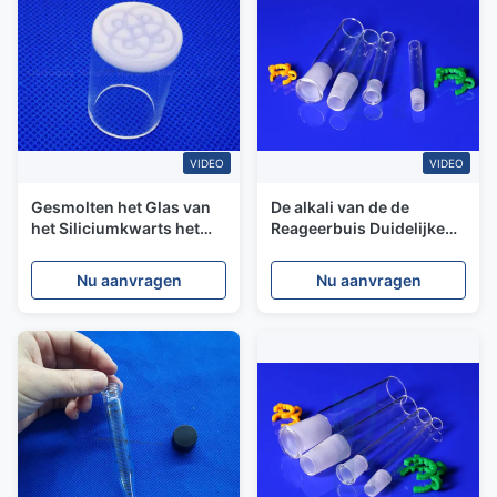
VIDEO
VIDEO
Gesmolten het Glas van
De alkali van de de
het Siliciumkwarts het
Reageerbuis Duidelijke
Testen Buis
Grond van het
2.2g/Weerstand de Op
Weerstands Zuivere
Nu aanvragen
Nu aanvragen
hoge temperatuur van
Kwarts Gezamenlijke
Cm3
Mond voor Laboratorium