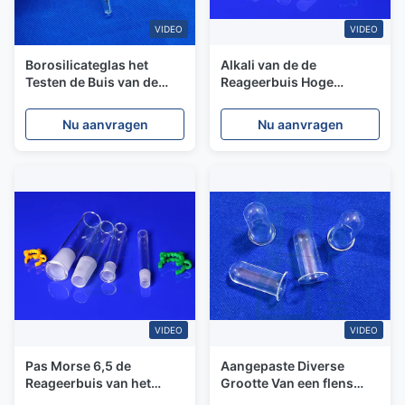
VIDEO
VIDEO
Borosilicateglas het
Alkali van de de
Testen de Buis van de
Reageerbuis Hoge
Oliecentrifuge met het
Zuiverheid van het
Plastic Deksel van het
Weerstands Zuivere
Nu aanvragen
Nu aanvragen
Schroefhoofd
Kwarts Duidelijke de
Grond Gezamenlijke
Mond voor Laboratorium
VIDEO
VIDEO
Pas Morse 6,5 de
Aangepaste Diverse
Reageerbuis van het
Grootte Van een flens
Kwarts aanGlas met
voorzien